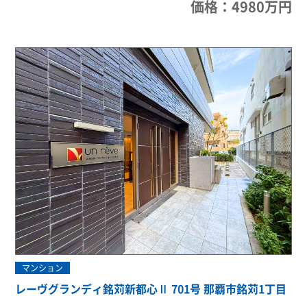
価格：4980万円
マンション
レーヴグランディ銘苅新都心Ⅱ 701号 那覇市銘苅1丁目