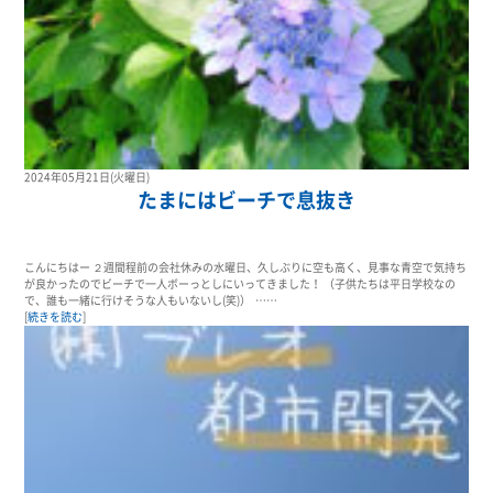
2024年05月21日(火曜日)
たまにはビーチで息抜き
こんにちはー ２週間程前の会社休みの水曜日、久しぶりに空も高く、見事な青空で気持ち
が良かったのでビーチで一人ボーっとしにいってきました！ （子供たちは平日学校なの
で、誰も一緒に行けそうな人もいないし(笑)） ……
[
続きを読む
]