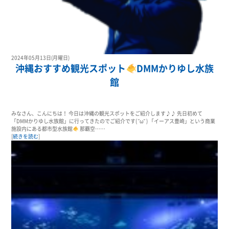
2024年05月13日(月曜日)
沖縄おすすめ観光スポット
DMMかりゆし水族
館
みなさん、こんにちは！ 今日は沖縄の観光スポットをご紹介します♪♪ 先日初めて
「DMMかりゆし水族館」に行ってきたのでご紹介です( ˘ω˘ ) 「イーアス豊崎」という商業
施設内にある都市型水族館
那覇空……
[
続きを読む
]