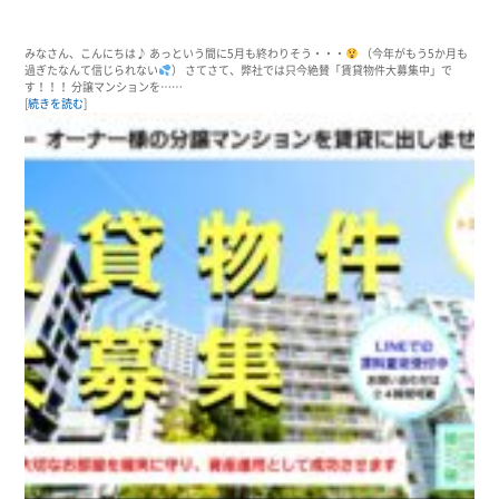
みなさん、こんにちは♪ あっという間に5月も終わりそう・・・
（今年がもう5か月も
過ぎたなんて信じられない
） さてさて、弊社では只今絶賛「賃貸物件大募集中」で
す！！！ 分譲マンションを……
[
続きを読む
]