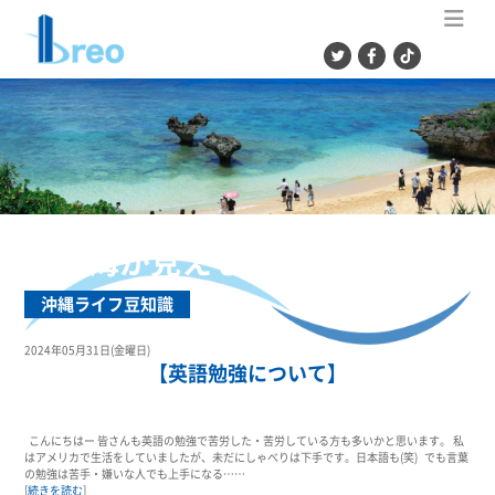
ME
240度海が見えるルーフバルコニー
♪
沖縄ライフ豆知識
2024年05月31日(金曜日)
【英語勉強について】
こんにちはー 皆さんも英語の勉強で苦労した・苦労している方も多いかと思います。 私
はアメリカで生活をしていましたが、未だにしゃべりは下手です。日本語も(笑) でも言葉
の勉強は苦手・嫌いな人でも上手になる……
[
続きを読む
]