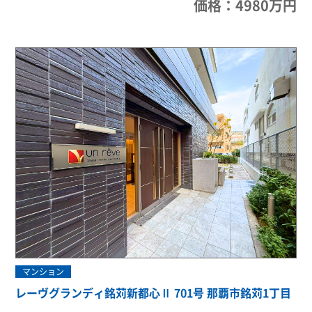
価格：4980万円
マンション
レーヴグランディ銘苅新都心Ⅱ 701号 那覇市銘苅1丁目