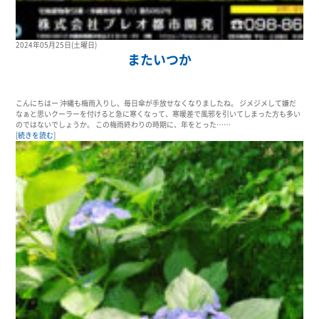
2024年05月25日(土曜日)
またいつか
こんにちはー 沖縄も梅雨入りし、毎日傘が手放せなくなりましたね。 ジメジメして嫌だ
なぁと思いクーラーを付けると急に寒くなって、寒暖差で風邪を引いてしまった方も多い
のではないでしょうか。 この梅雨終わりの時期に、年をとった……
[
続きを読む
]