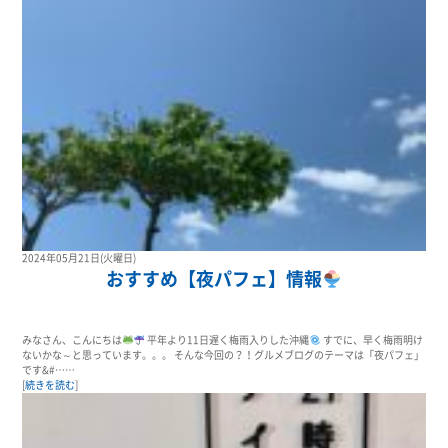
2024年05月21日(火曜日)
おすすめ【夜パフェ】情報
みなさん、こんにちは
平年より11日遅く梅雨入りした沖縄
すでに、早く梅雨明け
ないかな～と思っています。。。 そんな今回の？！グルメブログのテーマは「夜パフェ」
です&#……
[
続きを読む
]