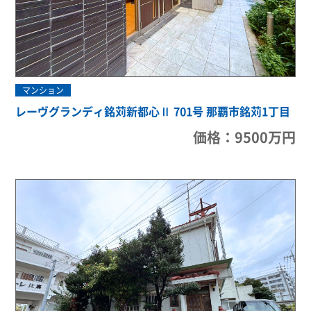
マンション
レーヴグランディ銘苅新都心Ⅱ 701号 那覇市銘苅1丁目
価格：9500万円