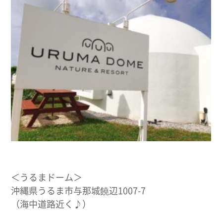
＜うるまドーム＞
沖縄県うるま市与那城饒辺1007-7
（海中道路近く♪）