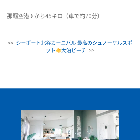
那覇空港✈から45キロ（車で約70分）
<<
シーポート北谷カーニバル
最高のシュノーケルスポ
ット
大泊ビーチ
>>