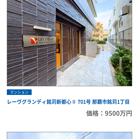
マンション
レーヴグランディ銘苅新都心Ⅱ 701号 那覇市銘苅1丁目
価格：9500万円