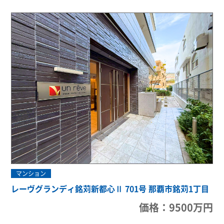
マンション
レーヴグランディ銘苅新都心Ⅱ 701号 那覇市銘苅1丁目
価格：9500万円