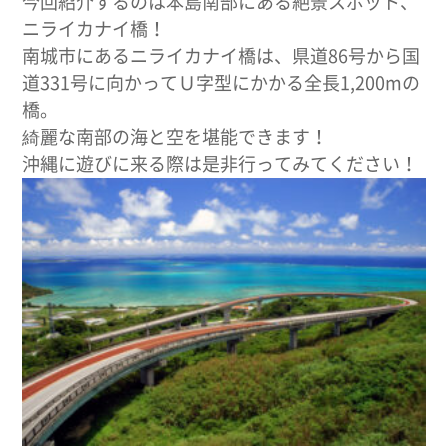
今回紹介するのは本島南部にある絶景スポット、
ニライカナイ橋！
南城市にあるニライカナイ橋は、県道86号から国
道331号に向かってＵ字型にかかる全長1,200mの
橋。
綺麗な南部の海と空を堪能できます！
沖縄に遊びに来る際は是非行ってみてください！