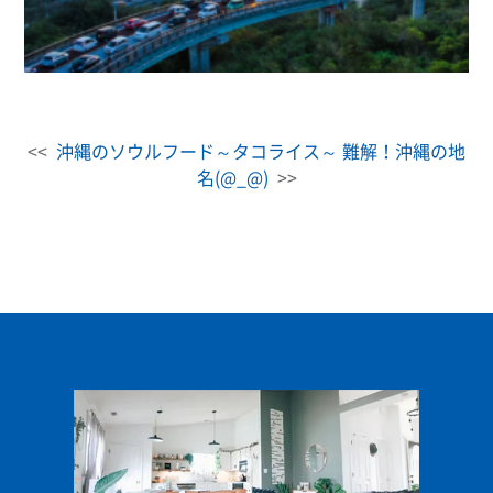
<<
沖縄のソウルフード～タコライス～
難解！沖縄の地
名(@_@)
>>