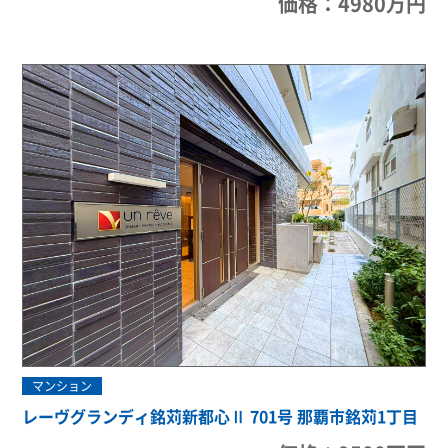
価格：4980万円
マンション
レーヴグランディ銘苅新都心Ⅱ 701号 那覇市銘苅1丁目