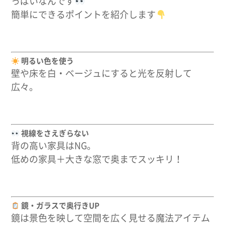
っぱいなんです
簡単にできるポイントを紹介します
明るい色を使う
壁や床を
白・ベージュ
にすると光を反射して
広々。
視線をさえぎらない
背の高い家具はNG。
低めの家具＋大きな窓
で奥までスッキリ！
鏡・ガラスで奥行きUP
鏡は景色を映して
空間を広く見せる魔法アイテム