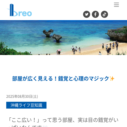
ME
部屋が広く見える！錯覚と心理のマジック
2025年08月30日(土)
沖縄ライフ豆知識
「ここ広い！」って思う部屋、実は
目の錯覚
がい