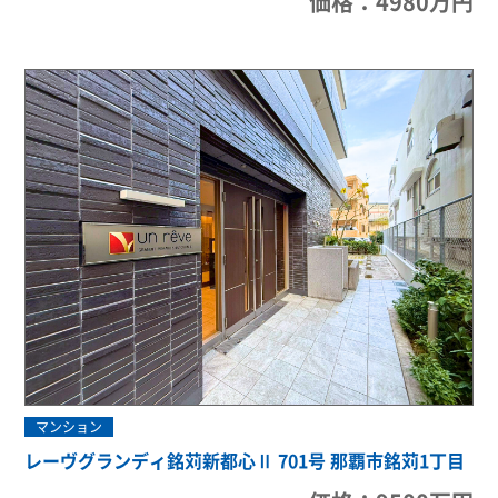
価格：4980万円
マンション
レーヴグランディ銘苅新都心Ⅱ 701号 那覇市銘苅1丁目