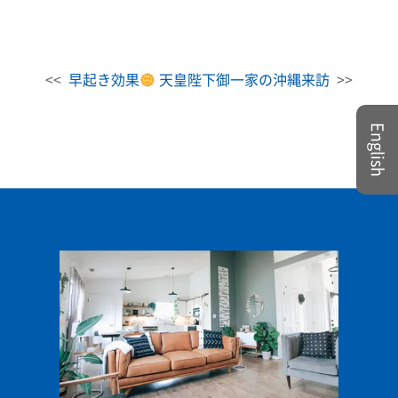
<<
早起き効果
天皇陛下御一家の沖縄来訪
>>
English