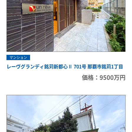
マンション
レーヴグランディ銘苅新都心Ⅱ 701号 那覇市銘苅1丁目
価格：9500万円