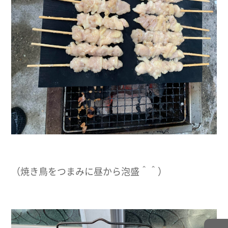
（焼き鳥をつまみに昼から泡盛＾＾）