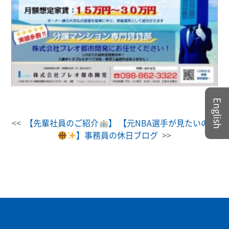
English
<<
【先輩社員のご紹介
】
【元NBA選手が見たいの巻
】事務員の休日ブログ
>>