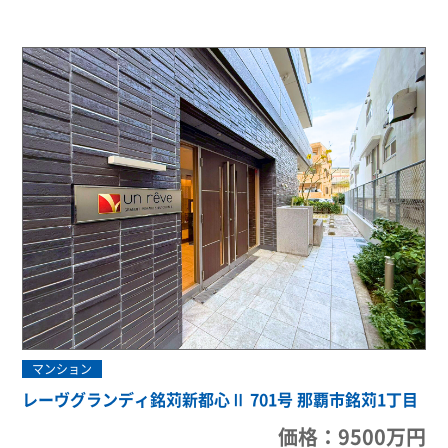
マンション
レーヴグランディ銘苅新都心Ⅱ 701号 那覇市銘苅1丁目
価格：9500万円