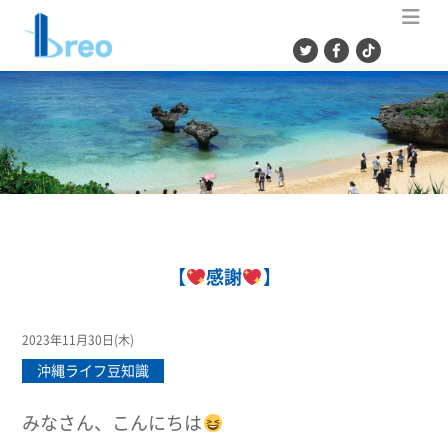
ME
【
感謝
】
2023年11月30日(木)
沖縄ライフ豆知識
みなさん、こんにちは