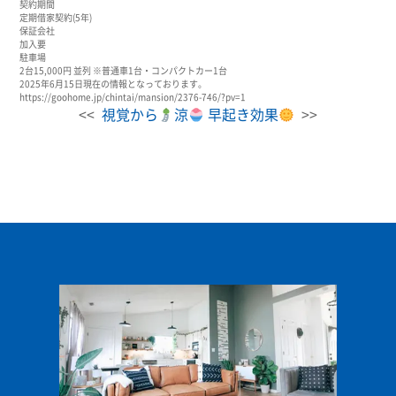
契約期間
定期借家契約(5年)
保証会社
加入要
駐車場
2台15,000円 並列 ※普通車1台・コンパクトカー1台
2025年6月15日現在の情報となっております。
https://goohome.jp/chintai/mansion/2376-746/?pv=1
<<
視覚から
涼
早起き効果
>>