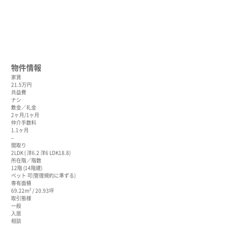
物件情報
家賃
21.5万円
共益費
ナシ
敷金／礼金
2ヶ月/1ヶ月
仲介手数料
1.1ヶ月
–
間取り
2LDK ( 洋6.2 洋6 LDK18.8)
所在階／階数
12階 (14階建)
ペット 可(管理規約に準ずる)
専有面積
69.22m² / 20.93坪
取引態様
一般
入居
相談